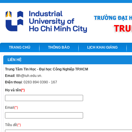
TRANG CHỦ
THÔNG BÁO
LỊCH KHAI GIẢNG
LIÊN HỆ
Trung Tâm Tin Học - Đại học Công Nghiệp TP.HCM
Email
: ttth@iuh.edu.vn.
Điện thoại
: 0283 894 0390 - 167
Họ và tên
(*)
Email
(*)
Tiều đề
(*)