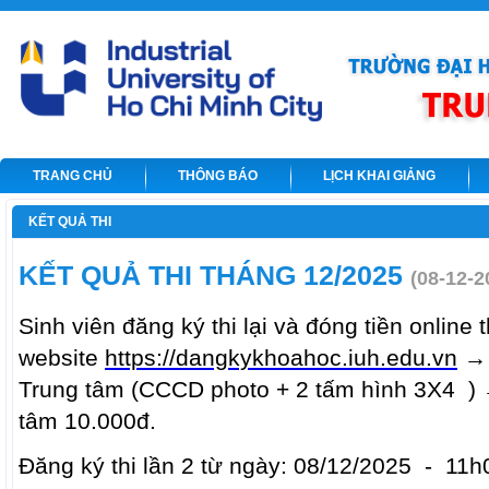
TRANG CHỦ
THÔNG BÁO
LỊCH KHAI GIẢNG
KẾT QUẢ THI
KẾT QUẢ THI THÁNG 12/2025
(08-12-2
Sinh viên đăng ký thi lại và đóng tiền online 
website
https://dangkykhoahoc.iuh.edu.vn
→ 
Trung tâm (CCCD photo + 2 tấm hình 3X4 ) →
tâm 10.000đ.
Đăng ký thi lần 2 từ ngày: 08/12/2025 - 11