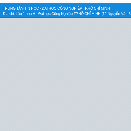
TRUNG TÂM TIN HỌC - ĐẠI HỌC CÔNG NGHIỆP TP.HỒ CHÍ MINH
Địa chỉ: Lầu 1 nhà H - Đại học Công Nghiệp TP.HỒ CHÍ MINH (12 Nguyễn Văn B