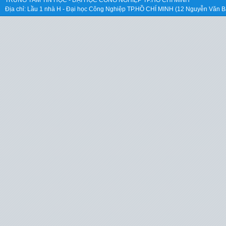
TRUNG TÂM TIN HỌC - ĐẠI HỌC CÔNG NGHIỆP TP.HỒ CHÍ MINH
Địa chỉ: Lầu 1 nhà H - Đại học Công Nghiệp TP.HỒ CHÍ MINH (12 Nguyễn Văn B