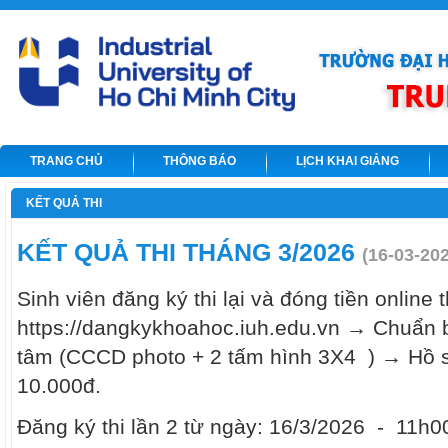
TRANG CHỦ
THÔNG BÁO
LỊCH KHAI GIẢNG
KẾT QUẢ THI
KẾT QUẢ THI THÁNG 3/2026
(16-03-20
Sinh viên đăng ký thi lại và đóng tiền online 
https://dangkykhoahoc.iuh.edu.vn → Chuẩn b
tâm (CCCD photo + 2 tấm hình 3X4 ) → Hồ s
10.000đ.
Đăng ký thi lần 2 từ ngày: 16/3/2026 - 11h