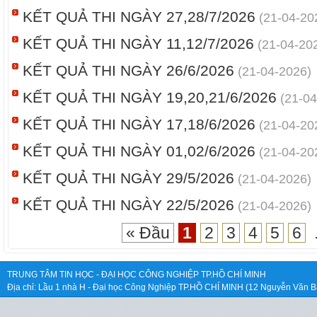
KẾT QUẢ THI NGÀY 27,28/7/2026
(21-04-20
KẾT QUẢ THI NGÀY 11,12/7/2026
(21-04-20
KẾT QUẢ THI NGÀY 26/6/2026
(21-04-2026)
KẾT QUẢ THI NGÀY 19,20,21/6/2026
(21-04
KẾT QUẢ THI NGÀY 17,18/6/2026
(21-04-20
KẾT QUẢ THI NGÀY 01,02/6/2026
(21-04-20
KẾT QUẢ THI NGÀY 29/5/2026
(21-04-2026)
KẾT QUẢ THI NGÀY 22/5/2026
(21-04-2026)
« Đầu
1
2
3
4
5
6
.
TRUNG TÂM TIN HỌC - ĐẠI HỌC CÔNG NGHIỆP TP.HỒ CHÍ MINH
Địa chỉ: Lầu 1 nhà H - Đại học Công Nghiệp TP.HỒ CHÍ MINH (12 Nguyễn Văn B