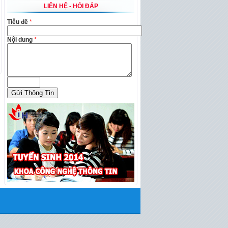
LIÊN HỆ - HỎI ĐÁP
Tiêu đề
*
Nội dung
*