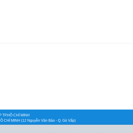
 TP.HỒ CHÍ MINH
.HỒ CHÍ MINH (12 Nguyễn Văn Bảo - Q. Gò Vấp)