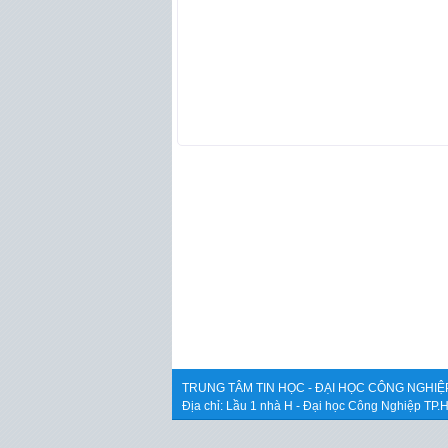
TRUNG TÂM TIN HỌC - ĐẠI HỌC CÔNG NGHIỆP
Địa chỉ: Lầu 1 nhà H - Đại học Công Nghiệp TP