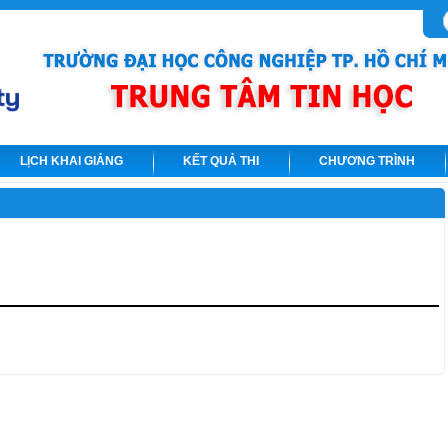
LỊCH KHAI GIẢNG
KẾT QUẢ THI
CHƯƠNG TRÌNH